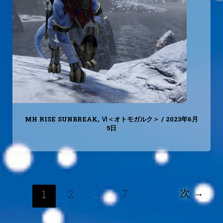
MH RISE SUNBREAK
,
Ⅵ＜オトモガルク＞
/
2023年6月
5日
次
→
2
…
7
1