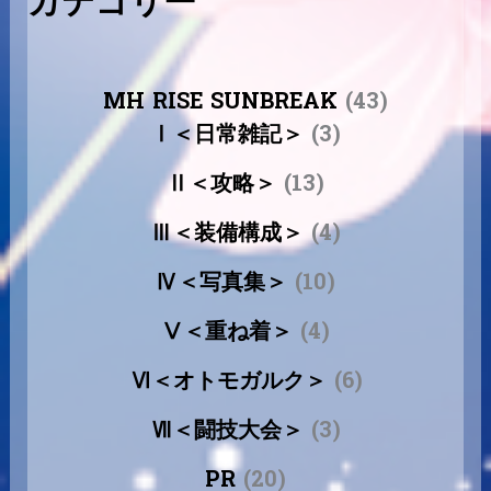
カテゴリー
MH RISE SUNBREAK
(43)
Ⅰ＜日常雑記＞
(3)
Ⅱ＜攻略＞
(13)
Ⅲ＜装備構成＞
(4)
Ⅳ＜写真集＞
(10)
Ⅴ＜重ね着＞
(4)
Ⅵ＜オトモガルク＞
(6)
Ⅶ＜闘技大会＞
(3)
PR
(20)