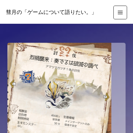
検
内
彗月の「ゲームについて語りたい。」
容
を
ス
キ
ッ
プ