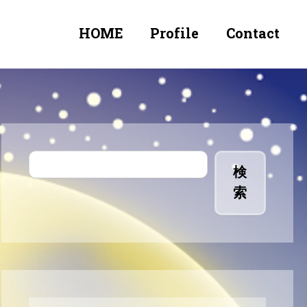
HOME
Profile
Contact
検
索