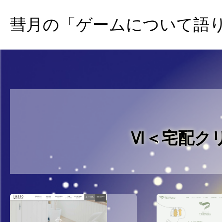
内
彗月の「ゲームについて語
容
を
ス
キ
ッ
プ
Ⅵ＜宅配ク