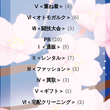
Ⅴ＜重ね着＞
(4)
Ⅵ＜オトモガルク＞
(6)
Ⅶ＜闘技大会＞
(3)
PR
(20)
Ⅰ＜通販＞
(5)
Ⅱ＜レンタル＞
(7)
Ⅲ＜ファッション＞
(2)
Ⅳ＜買取＞
(3)
Ⅴ＜ギフト＞
(1)
Ⅵ＜宅配クリーニング＞
(2)